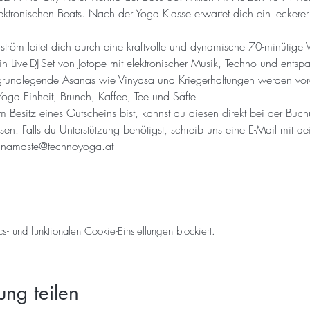
ktronischen Beats. Nach der Yoga Klasse erwartet dich ein leckerer 
m leitet dich durch eine kraftvolle und dynamische 70-minütige 
Live-DJ-Set von Jotope mit elektronischer Musik, Techno und entsp
 grundlegende Asanas wie Vinyasa und Kriegerhaltungen werden vor
oga Einheit, Brunch, Kaffee, Tee und Säfte
itz eines Gutscheins bist, kannst du diesen direkt bei der Buchu
en. Falls du Unterstützung benötigst, schreib uns eine E-Mail mit 
.
namaste@technoyoga.at
 und funktionalen Cookie-Einstellungen blockiert.
ung teilen