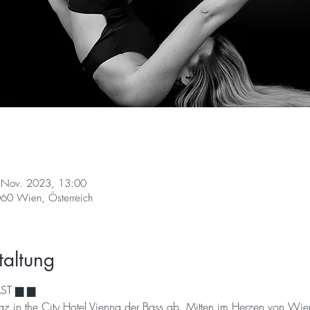
 Nov. 2023, 13:00
60 Wien, Österreich
taltung
ST ▆ ▆
 in the City Hotel Vienna der Bass ab. Mitten im Herzen von Wien