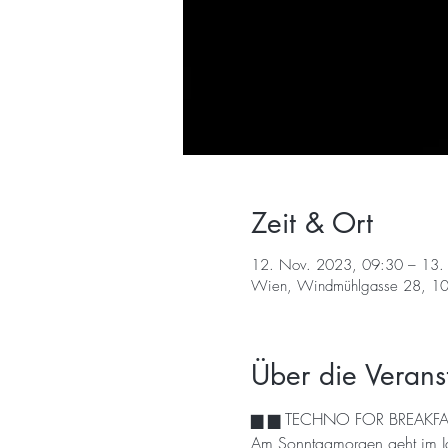
Zeit & Ort
12. Nov. 2023, 09:30 – 13.
Wien, Windmühlgasse 28, 10
Über die Verans
▆ ▆ TECHNO FOR BREAKFA
Am Sonntagmorgen geht im Jaz