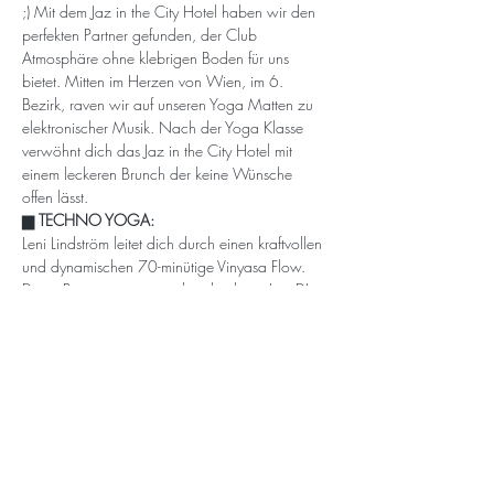
;) Mit dem Jaz in the City Hotel haben wir den 
perfekten Partner gefunden, der Club 
Atmosphäre ohne klebrigen Boden für uns 
bietet. Mitten im Herzen von Wien, im 6. 
Bezirk, raven wir auf unseren Yoga Matten zu 
elektronischer Musik. Nach der Yoga Klasse 
verwöhnt dich das Jaz in the City Hotel mit 
einem leckeren Brunch der keine Wünsche 
offen lässt.
▆ TECHNO YOGA:
Leni Lindström leitet dich durch einen kraftvollen 
und dynamischen 70-minütige Vinyasa Flow. 
Deine Bewegungen werden durch ein Live-DJ-
Set von DJ Jotope mit elektronischer Musik, 
Techno und entspannenden Klängen begleitet. 
Alle Levels sind willkommen, grundlegende 
Asanas wie Vinyasa und Kriegerhaltungen…
Mehr anzeigen