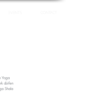
Events
Contact
n Yoga
rk dürfen
oga Shala