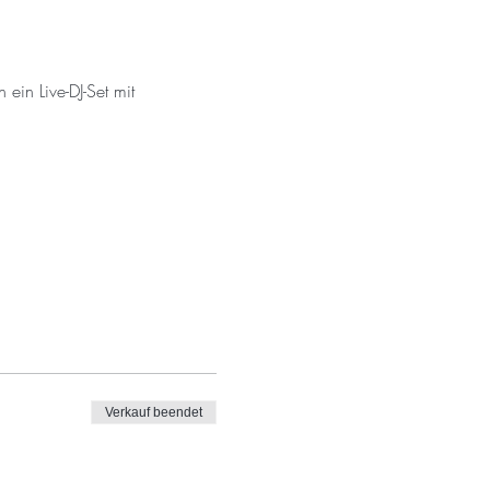
in Live-DJ-Set mit 
Verkauf beendet