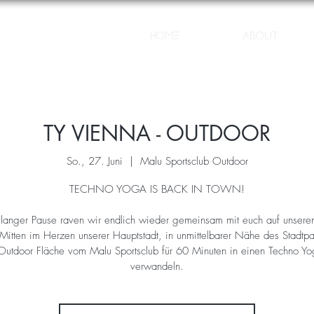
Home
About
TY VIENNA - OUTDOOR
So., 27. Juni
  |  
Malu Sportsclub Outdoor
TECHNO YOGA IS BACK IN TOWN!
langer Pause raven wir endlich wieder gemeinsam mit euch auf unsere
Mitten im Herzen unserer Hauptstadt, in unmittelbarer Nähe des Stadtpa
Outdoor Fläche vom Malu Sportsclub für 60 Minuten in einen Techno Y
verwandeln.